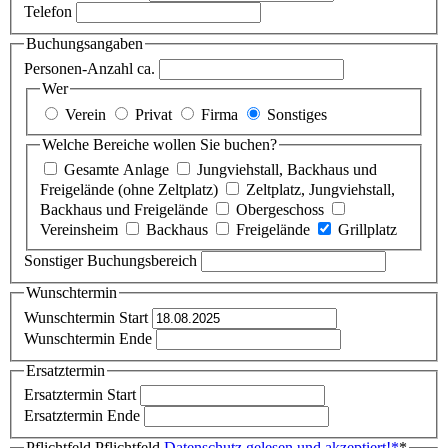
Telefon
Buchungsangaben
Personen-Anzahl ca.
Wer
Verein
Privat
Firma
Sonstiges
Welche Bereiche wollen Sie buchen?
Gesamte Anlage
Jungviehstall, Backhaus und
Freigelände (ohne Zeltplatz)
Zeltplatz, Jungviehstall,
Backhaus und Freigelände
Obergeschoss
Vereinsheim
Backhaus
Freigelände
Grillplatz
Sonstiger Buchungsbereich
Wunschtermin
Wunschtermin Start
Wunschtermin Ende
Ersatztermin
Ersatztermin Start
Ersatztermin Ende
Pflichtfeld
Pflichtfeld
Datenschutz gelesen und akzeptiert!
*
*