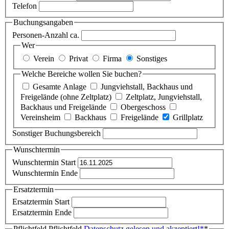
Telefon
Buchungsangaben
Personen-Anzahl ca.
Wer
Verein
Privat
Firma
Sonstiges
Welche Bereiche wollen Sie buchen?
Gesamte Anlage
Jungviehstall, Backhaus und
Freigelände (ohne Zeltplatz)
Zeltplatz, Jungviehstall,
Backhaus und Freigelände
Obergeschoss
Vereinsheim
Backhaus
Freigelände
Grillplatz
Sonstiger Buchungsbereich
Wunschtermin
Wunschtermin Start
Wunschtermin Ende
Ersatztermin
Ersatztermin Start
Ersatztermin Ende
Pflichtfeld
Pflichtfeld
Datenschutz gelesen und akzeptiert!
*
*