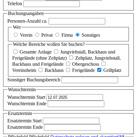
Telefon
Buchungsangaben
Personen-Anzahl ca.
Wer
Verein
Privat
Firma
Sonstiges
Welche Bereiche wollen Sie buchen?
Gesamte Anlage
Jungviehstall, Backhaus und
Freigelände (ohne Zeltplatz)
Zeltplatz, Jungviehstall,
Backhaus und Freigelände
Obergeschoss
Vereinsheim
Backhaus
Freigelände
Grillplatz
Sonstiger Buchungsbereich
Wunschtermin
Wunschtermin Start
Wunschtermin Ende
Ersatztermin
Ersatztermin Start
Ersatztermin Ende
Pflichtfeld
Pflichtfeld
Datenschutz gelesen und akzeptiert!
*
*