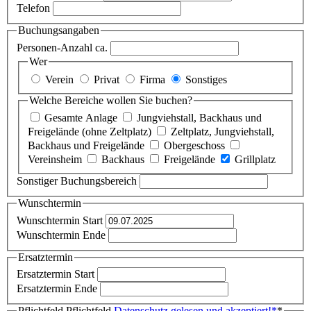
Telefon
Buchungsangaben
Personen-Anzahl ca.
Wer
Verein
Privat
Firma
Sonstiges
Welche Bereiche wollen Sie buchen?
Gesamte Anlage
Jungviehstall, Backhaus und
Freigelände (ohne Zeltplatz)
Zeltplatz, Jungviehstall,
Backhaus und Freigelände
Obergeschoss
Vereinsheim
Backhaus
Freigelände
Grillplatz
Sonstiger Buchungsbereich
Wunschtermin
Wunschtermin Start
Wunschtermin Ende
Ersatztermin
Ersatztermin Start
Ersatztermin Ende
Pflichtfeld
Pflichtfeld
Datenschutz gelesen und akzeptiert!
*
*