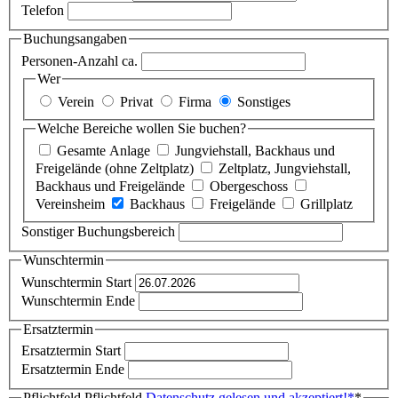
Telefon
Buchungsangaben
Personen-Anzahl ca.
Wer
Verein
Privat
Firma
Sonstiges
Welche Bereiche wollen Sie buchen?
Gesamte Anlage
Jungviehstall, Backhaus und
Freigelände (ohne Zeltplatz)
Zeltplatz, Jungviehstall,
Backhaus und Freigelände
Obergeschoss
Vereinsheim
Backhaus
Freigelände
Grillplatz
Sonstiger Buchungsbereich
Wunschtermin
Wunschtermin Start
Wunschtermin Ende
Ersatztermin
Ersatztermin Start
Ersatztermin Ende
Pflichtfeld
Pflichtfeld
Datenschutz gelesen und akzeptiert!
*
*