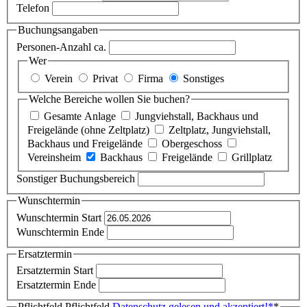
Telefon
Buchungsangaben
Personen-Anzahl ca.
Wer
Verein
Privat
Firma
Sonstiges
Welche Bereiche wollen Sie buchen?
Gesamte Anlage
Jungviehstall, Backhaus und
Freigelände (ohne Zeltplatz)
Zeltplatz, Jungviehstall,
Backhaus und Freigelände
Obergeschoss
Vereinsheim
Backhaus
Freigelände
Grillplatz
Sonstiger Buchungsbereich
Wunschtermin
Wunschtermin Start
Wunschtermin Ende
Ersatztermin
Ersatztermin Start
Ersatztermin Ende
Pflichtfeld
Pflichtfeld
Datenschutz gelesen und akzeptiert!
*
*