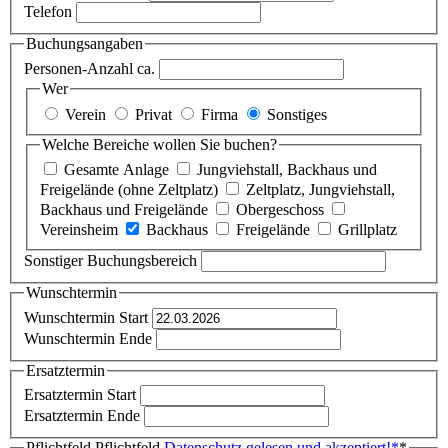
Telefon
Buchungsangaben
Personen-Anzahl ca.
Wer
Verein
Privat
Firma
Sonstiges
Welche Bereiche wollen Sie buchen?
Gesamte Anlage
Jungviehstall, Backhaus und
Freigelände (ohne Zeltplatz)
Zeltplatz, Jungviehstall,
Backhaus und Freigelände
Obergeschoss
Vereinsheim
Backhaus
Freigelände
Grillplatz
Sonstiger Buchungsbereich
Wunschtermin
Wunschtermin Start
Wunschtermin Ende
Ersatztermin
Ersatztermin Start
Ersatztermin Ende
Pflichtfeld
Pflichtfeld
Datenschutz gelesen und akzeptiert!
*
*