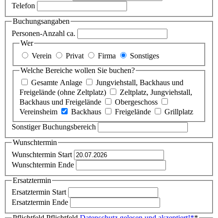
Telefon
Buchungsangaben
Personen-Anzahl ca.
Wer
Verein
Privat
Firma
Sonstiges
Welche Bereiche wollen Sie buchen?
Gesamte Anlage
Jungviehstall, Backhaus und
Freigelände (ohne Zeltplatz)
Zeltplatz, Jungviehstall,
Backhaus und Freigelände
Obergeschoss
Vereinsheim
Backhaus
Freigelände
Grillplatz
Sonstiger Buchungsbereich
Wunschtermin
Wunschtermin Start
Wunschtermin Ende
Ersatztermin
Ersatztermin Start
Ersatztermin Ende
Pflichtfeld
Pflichtfeld
Datenschutz gelesen und akzeptiert!
*
*