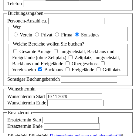
Telefon
Buchungsangaben
Personen-Anzahl ca.
Wer
Verein
Privat
Firma
Sonstiges
Welche Bereiche wollen Sie buchen?
Gesamte Anlage
Jungviehstall, Backhaus und
Freigelände (ohne Zeltplatz)
Zeltplatz, Jungviehstall,
Backhaus und Freigelände
Obergeschoss
Vereinsheim
Backhaus
Freigelände
Grillplatz
Sonstiger Buchungsbereich
Wunschtermin
Wunschtermin Start
Wunschtermin Ende
Ersatztermin
Ersatztermin Start
Ersatztermin Ende
Pflichtfeld
Pflichtfeld
Datenschutz gelesen und akzeptiert!
*
*