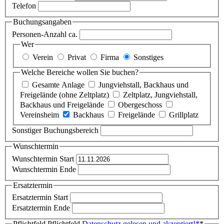
Telefon
Buchungsangaben
Personen-Anzahl ca.
Wer
Verein
Privat
Firma
Sonstiges
Welche Bereiche wollen Sie buchen?
Gesamte Anlage
Jungviehstall, Backhaus und
Freigelände (ohne Zeltplatz)
Zeltplatz, Jungviehstall,
Backhaus und Freigelände
Obergeschoss
Vereinsheim
Backhaus
Freigelände
Grillplatz
Sonstiger Buchungsbereich
Wunschtermin
Wunschtermin Start
Wunschtermin Ende
Ersatztermin
Ersatztermin Start
Ersatztermin Ende
Pflichtfeld
Pflichtfeld
Datenschutz gelesen und akzeptiert!
*
*