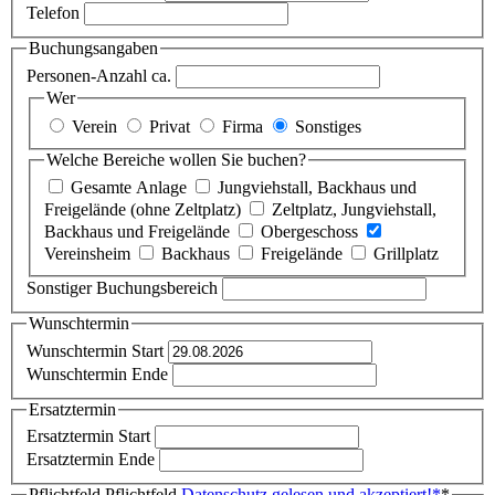
Telefon
Buchungsangaben
Personen-Anzahl ca.
Wer
Verein
Privat
Firma
Sonstiges
Welche Bereiche wollen Sie buchen?
Gesamte Anlage
Jungviehstall, Backhaus und
Freigelände (ohne Zeltplatz)
Zeltplatz, Jungviehstall,
Backhaus und Freigelände
Obergeschoss
Vereinsheim
Backhaus
Freigelände
Grillplatz
Sonstiger Buchungsbereich
Wunschtermin
Wunschtermin Start
Wunschtermin Ende
Ersatztermin
Ersatztermin Start
Ersatztermin Ende
Pflichtfeld
Pflichtfeld
Datenschutz gelesen und akzeptiert!
*
*