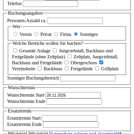
Telefon
Buchungsangaben
Personen-Anzahl ca.
Wer
Verein
Privat
Firma
Sonstiges
Welche Bereiche wollen Sie buchen?
Gesamte Anlage
Jungviehstall, Backhaus und
Freigelände (ohne Zeltplatz)
Zeltplatz, Jungviehstall,
Backhaus und Freigelände
Obergeschoss
Vereinsheim
Backhaus
Freigelände
Grillplatz
Sonstiger Buchungsbereich
Wunschtermin
Wunschtermin Start
Wunschtermin Ende
Ersatztermin
Ersatztermin Start
Ersatztermin Ende
Pflichtfeld
Pflichtfeld
Datenschutz gelesen und akzeptiert!
*
*