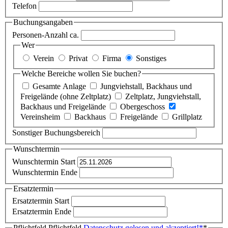
Telefon
Buchungsangaben
Personen-Anzahl ca.
Wer
Verein
Privat
Firma
Sonstiges
Welche Bereiche wollen Sie buchen?
Gesamte Anlage
Jungviehstall, Backhaus und
Freigelände (ohne Zeltplatz)
Zeltplatz, Jungviehstall,
Backhaus und Freigelände
Obergeschoss
Vereinsheim
Backhaus
Freigelände
Grillplatz
Sonstiger Buchungsbereich
Wunschtermin
Wunschtermin Start
Wunschtermin Ende
Ersatztermin
Ersatztermin Start
Ersatztermin Ende
Pflichtfeld
Pflichtfeld
Datenschutz gelesen und akzeptiert!
*
*