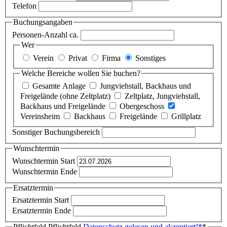
Telefon
Buchungsangaben
Personen-Anzahl ca.
Wer
Verein
Privat
Firma
Sonstiges
Welche Bereiche wollen Sie buchen?
Gesamte Anlage
Jungviehstall, Backhaus und
Freigelände (ohne Zeltplatz)
Zeltplatz, Jungviehstall,
Backhaus und Freigelände
Obergeschoss
Vereinsheim
Backhaus
Freigelände
Grillplatz
Sonstiger Buchungsbereich
Wunschtermin
Wunschtermin Start
Wunschtermin Ende
Ersatztermin
Ersatztermin Start
Ersatztermin Ende
Pflichtfeld
Pflichtfeld
Datenschutz gelesen und akzeptiert!
*
*