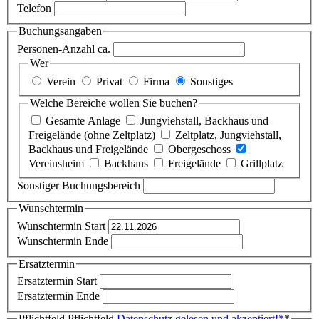
Telefon
Buchungsangaben
Personen-Anzahl ca.
Wer
Verein
Privat
Firma
Sonstiges
Welche Bereiche wollen Sie buchen?
Gesamte Anlage
Jungviehstall, Backhaus und
Freigelände (ohne Zeltplatz)
Zeltplatz, Jungviehstall,
Backhaus und Freigelände
Obergeschoss
Vereinsheim
Backhaus
Freigelände
Grillplatz
Sonstiger Buchungsbereich
Wunschtermin
Wunschtermin Start
Wunschtermin Ende
Ersatztermin
Ersatztermin Start
Ersatztermin Ende
Pflichtfeld
Pflichtfeld
Datenschutz gelesen und akzeptiert!
*
*