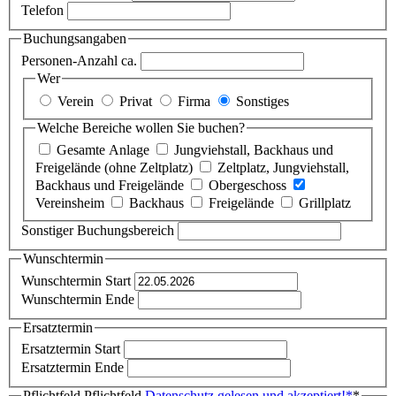
Telefon
Buchungsangaben
Personen-Anzahl ca.
Wer
Verein
Privat
Firma
Sonstiges
Welche Bereiche wollen Sie buchen?
Gesamte Anlage
Jungviehstall, Backhaus und
Freigelände (ohne Zeltplatz)
Zeltplatz, Jungviehstall,
Backhaus und Freigelände
Obergeschoss
Vereinsheim
Backhaus
Freigelände
Grillplatz
Sonstiger Buchungsbereich
Wunschtermin
Wunschtermin Start
Wunschtermin Ende
Ersatztermin
Ersatztermin Start
Ersatztermin Ende
Pflichtfeld
Pflichtfeld
Datenschutz gelesen und akzeptiert!
*
*