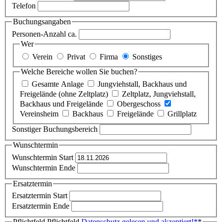
Telefon
Buchungsangaben
Personen-Anzahl ca.
Wer
Verein
Privat
Firma
Sonstiges
Welche Bereiche wollen Sie buchen?
Gesamte Anlage
Jungviehstall, Backhaus und
Freigelände (ohne Zeltplatz)
Zeltplatz, Jungviehstall,
Backhaus und Freigelände
Obergeschoss
Vereinsheim
Backhaus
Freigelände
Grillplatz
Sonstiger Buchungsbereich
Wunschtermin
Wunschtermin Start
Wunschtermin Ende
Ersatztermin
Ersatztermin Start
Ersatztermin Ende
Pflichtfeld
Pflichtfeld
Datenschutz gelesen und akzeptiert!
*
*