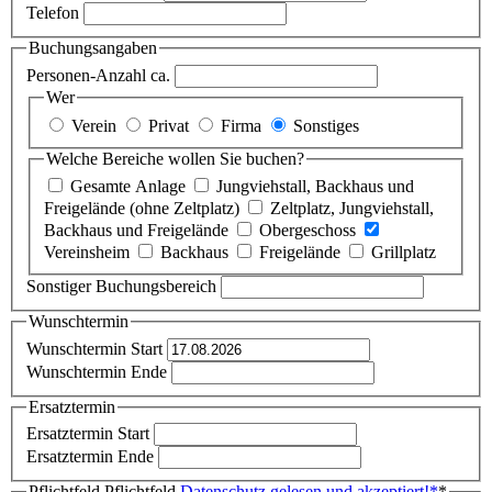
Telefon
Buchungsangaben
Personen-Anzahl ca.
Wer
Verein
Privat
Firma
Sonstiges
Welche Bereiche wollen Sie buchen?
Gesamte Anlage
Jungviehstall, Backhaus und
Freigelände (ohne Zeltplatz)
Zeltplatz, Jungviehstall,
Backhaus und Freigelände
Obergeschoss
Vereinsheim
Backhaus
Freigelände
Grillplatz
Sonstiger Buchungsbereich
Wunschtermin
Wunschtermin Start
Wunschtermin Ende
Ersatztermin
Ersatztermin Start
Ersatztermin Ende
Pflichtfeld
Pflichtfeld
Datenschutz gelesen und akzeptiert!
*
*