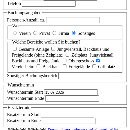
Telefon
Buchungsangaben
Personen-Anzahl ca.
Wer
Verein
Privat
Firma
Sonstiges
Welche Bereiche wollen Sie buchen?
Gesamte Anlage
Jungviehstall, Backhaus und
Freigelände (ohne Zeltplatz)
Zeltplatz, Jungviehstall,
Backhaus und Freigelände
Obergeschoss
Vereinsheim
Backhaus
Freigelände
Grillplatz
Sonstiger Buchungsbereich
Wunschtermin
Wunschtermin Start
Wunschtermin Ende
Ersatztermin
Ersatztermin Start
Ersatztermin Ende
Pflichtfeld
Pflichtfeld
Datenschutz gelesen und akzeptiert!
*
*