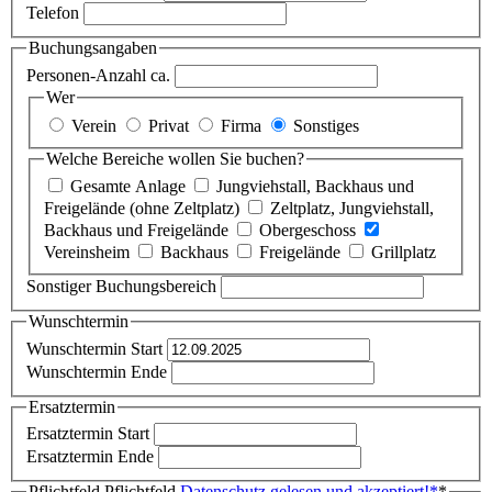
Telefon
Buchungsangaben
Personen-Anzahl ca.
Wer
Verein
Privat
Firma
Sonstiges
Welche Bereiche wollen Sie buchen?
Gesamte Anlage
Jungviehstall, Backhaus und
Freigelände (ohne Zeltplatz)
Zeltplatz, Jungviehstall,
Backhaus und Freigelände
Obergeschoss
Vereinsheim
Backhaus
Freigelände
Grillplatz
Sonstiger Buchungsbereich
Wunschtermin
Wunschtermin Start
Wunschtermin Ende
Ersatztermin
Ersatztermin Start
Ersatztermin Ende
Pflichtfeld
Pflichtfeld
Datenschutz gelesen und akzeptiert!
*
*