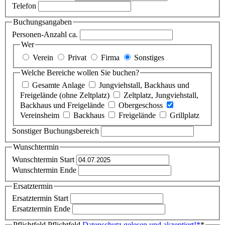
Telefon
Buchungsangaben
Personen-Anzahl ca.
Wer
Verein
Privat
Firma
Sonstiges
Welche Bereiche wollen Sie buchen?
Gesamte Anlage
Jungviehstall, Backhaus und
Freigelände (ohne Zeltplatz)
Zeltplatz, Jungviehstall,
Backhaus und Freigelände
Obergeschoss
Vereinsheim
Backhaus
Freigelände
Grillplatz
Sonstiger Buchungsbereich
Wunschtermin
Wunschtermin Start
Wunschtermin Ende
Ersatztermin
Ersatztermin Start
Ersatztermin Ende
Pflichtfeld
Pflichtfeld
Datenschutz gelesen und akzeptiert!
*
*