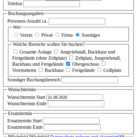
Telefon
Buchungsangaben
Personen-Anzahl ca.
Wer
Verein
Privat
Firma
Sonstiges
Welche Bereiche wollen Sie buchen?
Gesamte Anlage
Jungviehstall, Backhaus und
Freigelände (ohne Zeltplatz)
Zeltplatz, Jungviehstall,
Backhaus und Freigelände
Obergeschoss
Vereinsheim
Backhaus
Freigelände
Grillplatz
Sonstiger Buchungsbereich
Wunschtermin
Wunschtermin Start
Wunschtermin Ende
Ersatztermin
Ersatztermin Start
Ersatztermin Ende
Pflichtfeld
Pflichtfeld
Datenschutz gelesen und akzeptiert!
*
*