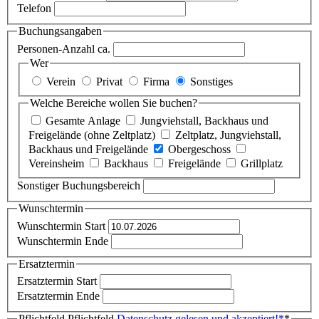
Telefon
Buchungsangaben
Personen-Anzahl ca.
Wer
Verein
Privat
Firma
Sonstiges
Welche Bereiche wollen Sie buchen?
Gesamte Anlage
Jungviehstall, Backhaus und
Freigelände (ohne Zeltplatz)
Zeltplatz, Jungviehstall,
Backhaus und Freigelände
Obergeschoss
Vereinsheim
Backhaus
Freigelände
Grillplatz
Sonstiger Buchungsbereich
Wunschtermin
Wunschtermin Start
Wunschtermin Ende
Ersatztermin
Ersatztermin Start
Ersatztermin Ende
Pflichtfeld
Pflichtfeld
Datenschutz gelesen und akzeptiert!
*
*