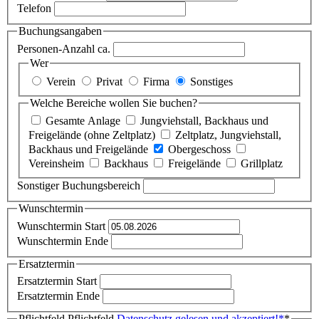
Telefon
Buchungsangaben
Personen-Anzahl ca.
Wer
Verein
Privat
Firma
Sonstiges
Welche Bereiche wollen Sie buchen?
Gesamte Anlage
Jungviehstall, Backhaus und
Freigelände (ohne Zeltplatz)
Zeltplatz, Jungviehstall,
Backhaus und Freigelände
Obergeschoss
Vereinsheim
Backhaus
Freigelände
Grillplatz
Sonstiger Buchungsbereich
Wunschtermin
Wunschtermin Start
Wunschtermin Ende
Ersatztermin
Ersatztermin Start
Ersatztermin Ende
Pflichtfeld
Pflichtfeld
Datenschutz gelesen und akzeptiert!
*
*