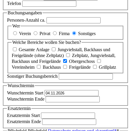
Telefon
Buchungsangaben
Personen-Anzahl ca.
Wer
Verein
Privat
Firma
Sonstiges
Welche Bereiche wollen Sie buchen?
Gesamte Anlage
Jungviehstall, Backhaus und
Freigelände (ohne Zeltplatz)
Zeltplatz, Jungviehstall,
Backhaus und Freigelände
Obergeschoss
Vereinsheim
Backhaus
Freigelände
Grillplatz
Sonstiger Buchungsbereich
Wunschtermin
Wunschtermin Start
Wunschtermin Ende
Ersatztermin
Ersatztermin Start
Ersatztermin Ende
Pflichtfeld
Pflichtfeld
Datenschutz gelesen und akzeptiert!
*
*