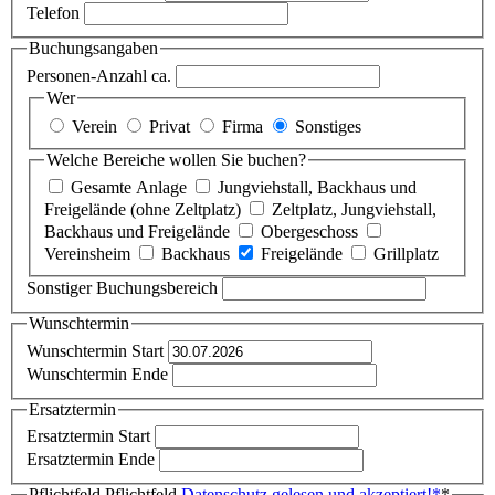
Telefon
Buchungsangaben
Personen-Anzahl ca.
Wer
Verein
Privat
Firma
Sonstiges
Welche Bereiche wollen Sie buchen?
Gesamte Anlage
Jungviehstall, Backhaus und
Freigelände (ohne Zeltplatz)
Zeltplatz, Jungviehstall,
Backhaus und Freigelände
Obergeschoss
Vereinsheim
Backhaus
Freigelände
Grillplatz
Sonstiger Buchungsbereich
Wunschtermin
Wunschtermin Start
Wunschtermin Ende
Ersatztermin
Ersatztermin Start
Ersatztermin Ende
Pflichtfeld
Pflichtfeld
Datenschutz gelesen und akzeptiert!
*
*