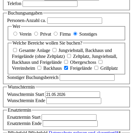
Telefon
Buchungsangaben
Personen-Anzahl ca.
Wer
Verein
Privat
Firma
Sonstiges
Welche Bereiche wollen Sie buchen?
Gesamte Anlage
Jungviehstall, Backhaus und
Freigelände (ohne Zeltplatz)
Zeltplatz, Jungviehstall,
Backhaus und Freigelände
Obergeschoss
Vereinsheim
Backhaus
Freigelände
Grillplatz
Sonstiger Buchungsbereich
Wunschtermin
Wunschtermin Start
Wunschtermin Ende
Ersatztermin
Ersatztermin Start
Ersatztermin Ende
Pflichtfeld
Pflichtfeld
Datenschutz gelesen und akzeptiert!
*
*