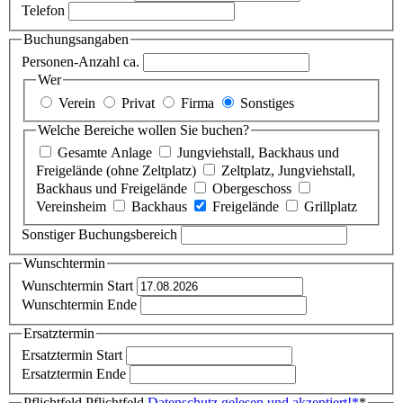
Telefon
Buchungsangaben
Personen-Anzahl ca.
Wer
Verein
Privat
Firma
Sonstiges
Welche Bereiche wollen Sie buchen?
Gesamte Anlage
Jungviehstall, Backhaus und
Freigelände (ohne Zeltplatz)
Zeltplatz, Jungviehstall,
Backhaus und Freigelände
Obergeschoss
Vereinsheim
Backhaus
Freigelände
Grillplatz
Sonstiger Buchungsbereich
Wunschtermin
Wunschtermin Start
Wunschtermin Ende
Ersatztermin
Ersatztermin Start
Ersatztermin Ende
Pflichtfeld
Pflichtfeld
Datenschutz gelesen und akzeptiert!
*
*