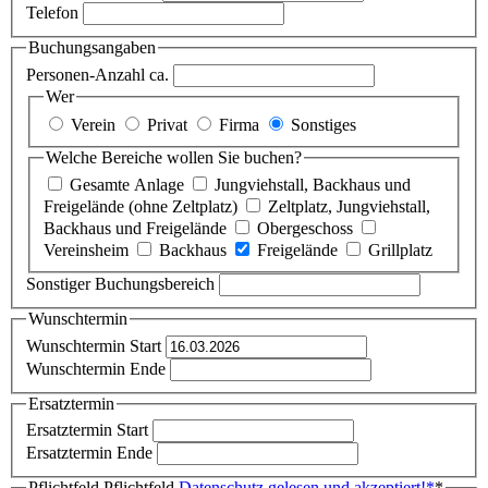
Telefon
Buchungsangaben
Personen-Anzahl ca.
Wer
Verein
Privat
Firma
Sonstiges
Welche Bereiche wollen Sie buchen?
Gesamte Anlage
Jungviehstall, Backhaus und
Freigelände (ohne Zeltplatz)
Zeltplatz, Jungviehstall,
Backhaus und Freigelände
Obergeschoss
Vereinsheim
Backhaus
Freigelände
Grillplatz
Sonstiger Buchungsbereich
Wunschtermin
Wunschtermin Start
Wunschtermin Ende
Ersatztermin
Ersatztermin Start
Ersatztermin Ende
Pflichtfeld
Pflichtfeld
Datenschutz gelesen und akzeptiert!
*
*