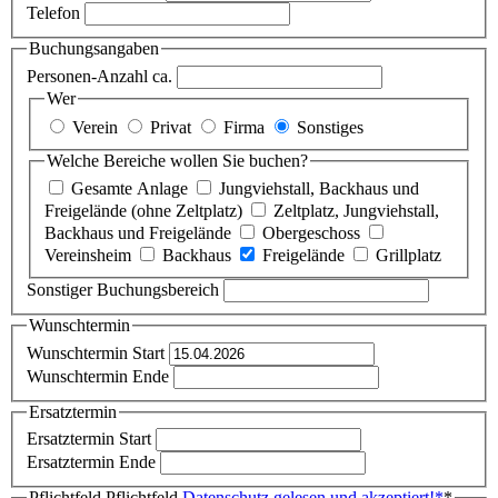
Telefon
Buchungsangaben
Personen-Anzahl ca.
Wer
Verein
Privat
Firma
Sonstiges
Welche Bereiche wollen Sie buchen?
Gesamte Anlage
Jungviehstall, Backhaus und
Freigelände (ohne Zeltplatz)
Zeltplatz, Jungviehstall,
Backhaus und Freigelände
Obergeschoss
Vereinsheim
Backhaus
Freigelände
Grillplatz
Sonstiger Buchungsbereich
Wunschtermin
Wunschtermin Start
Wunschtermin Ende
Ersatztermin
Ersatztermin Start
Ersatztermin Ende
Pflichtfeld
Pflichtfeld
Datenschutz gelesen und akzeptiert!
*
*