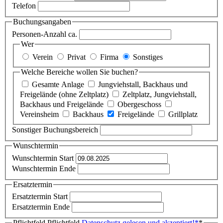
Telefon
Buchungsangaben
Personen-Anzahl ca.
Wer
Verein
Privat
Firma
Sonstiges
Welche Bereiche wollen Sie buchen?
Gesamte Anlage
Jungviehstall, Backhaus und
Freigelände (ohne Zeltplatz)
Zeltplatz, Jungviehstall,
Backhaus und Freigelände
Obergeschoss
Vereinsheim
Backhaus
Freigelände
Grillplatz
Sonstiger Buchungsbereich
Wunschtermin
Wunschtermin Start
Wunschtermin Ende
Ersatztermin
Ersatztermin Start
Ersatztermin Ende
Pflichtfeld
Pflichtfeld
Datenschutz gelesen und akzeptiert!
*
*