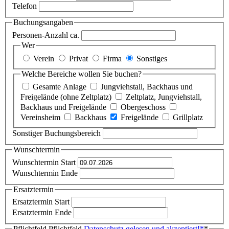
Telefon
Buchungsangaben
Personen-Anzahl ca.
Wer
Verein
Privat
Firma
Sonstiges
Welche Bereiche wollen Sie buchen?
Gesamte Anlage
Jungviehstall, Backhaus und
Freigelände (ohne Zeltplatz)
Zeltplatz, Jungviehstall,
Backhaus und Freigelände
Obergeschoss
Vereinsheim
Backhaus
Freigelände
Grillplatz
Sonstiger Buchungsbereich
Wunschtermin
Wunschtermin Start
Wunschtermin Ende
Ersatztermin
Ersatztermin Start
Ersatztermin Ende
Pflichtfeld
Pflichtfeld
Datenschutz gelesen und akzeptiert!
*
*