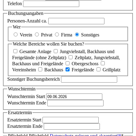
Telefon
Buchungsangaben
Personen-Anzahl ca.
Wer
Verein
Privat
Firma
Sonstiges
Welche Bereiche wollen Sie buchen?
Gesamte Anlage
Jungviehstall, Backhaus und
Freigelände (ohne Zeltplatz)
Zeltplatz, Jungviehstall,
Backhaus und Freigelände
Obergeschoss
Vereinsheim
Backhaus
Freigelände
Grillplatz
Sonstiger Buchungsbereich
Wunschtermin
Wunschtermin Start
Wunschtermin Ende
Ersatztermin
Ersatztermin Start
Ersatztermin Ende
Pflichtfeld
Pflichtfeld
Datenschutz gelesen und akzeptiert!
*
*