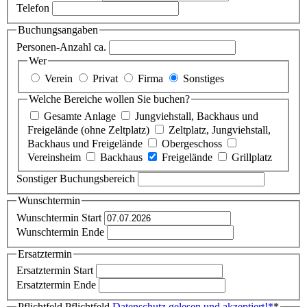
Telefon
Buchungsangaben
Personen-Anzahl ca.
Wer
Verein
Privat
Firma
Sonstiges
Welche Bereiche wollen Sie buchen?
Gesamte Anlage
Jungviehstall, Backhaus und
Freigelände (ohne Zeltplatz)
Zeltplatz, Jungviehstall,
Backhaus und Freigelände
Obergeschoss
Vereinsheim
Backhaus
Freigelände
Grillplatz
Sonstiger Buchungsbereich
Wunschtermin
Wunschtermin Start
Wunschtermin Ende
Ersatztermin
Ersatztermin Start
Ersatztermin Ende
Pflichtfeld
Pflichtfeld
Datenschutz gelesen und akzeptiert!
*
*