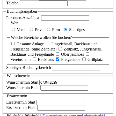
Telefon
Buchungsangaben
Personen-Anzahl ca.
Wer
Verein
Privat
Firma
Sonstiges
Welche Bereiche wollen Sie buchen?
Gesamte Anlage
Jungviehstall, Backhaus und
Freigelände (ohne Zeltplatz)
Zeltplatz, Jungviehstall,
Backhaus und Freigelände
Obergeschoss
Vereinsheim
Backhaus
Freigelände
Grillplatz
Sonstiger Buchungsbereich
Wunschtermin
Wunschtermin Start
Wunschtermin Ende
Ersatztermin
Ersatztermin Start
Ersatztermin Ende
Pflichtfeld
Pflichtfeld
Datenschutz gelesen und akzeptiert!
*
*