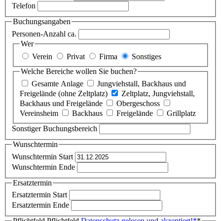
Telefon
Buchungsangaben
Personen-Anzahl ca.
Wer
Verein
Privat
Firma
Sonstiges
Welche Bereiche wollen Sie buchen?
Gesamte Anlage
Jungviehstall, Backhaus und
Freigelände (ohne Zeltplatz)
Zeltplatz, Jungviehstall,
Backhaus und Freigelände
Obergeschoss
Vereinsheim
Backhaus
Freigelände
Grillplatz
Sonstiger Buchungsbereich
Wunschtermin
Wunschtermin Start
Wunschtermin Ende
Ersatztermin
Ersatztermin Start
Ersatztermin Ende
Pflichtfeld
Pflichtfeld
Datenschutz gelesen und akzeptiert!
*
*