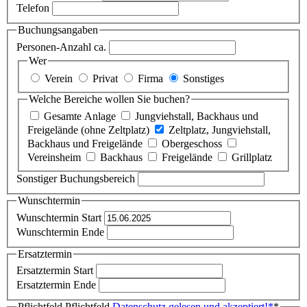
Telefon
Buchungsangaben
Personen-Anzahl ca.
Wer
Verein
Privat
Firma
Sonstiges
Welche Bereiche wollen Sie buchen?
Gesamte Anlage
Jungviehstall, Backhaus und
Freigelände (ohne Zeltplatz)
Zeltplatz, Jungviehstall,
Backhaus und Freigelände
Obergeschoss
Vereinsheim
Backhaus
Freigelände
Grillplatz
Sonstiger Buchungsbereich
Wunschtermin
Wunschtermin Start
Wunschtermin Ende
Ersatztermin
Ersatztermin Start
Ersatztermin Ende
Pflichtfeld
Pflichtfeld
Datenschutz gelesen und akzeptiert!
*
*