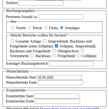
Telefon
Buchungsangaben
Personen-Anzahl ca.
Wer
Verein
Privat
Firma
Sonstiges
Welche Bereiche wollen Sie buchen?
Gesamte Anlage
Jungviehstall, Backhaus und
Freigelände (ohne Zeltplatz)
Zeltplatz, Jungviehstall,
Backhaus und Freigelände
Obergeschoss
Vereinsheim
Backhaus
Freigelände
Grillplatz
Sonstiger Buchungsbereich
Wunschtermin
Wunschtermin Start
Wunschtermin Ende
Ersatztermin
Ersatztermin Start
Ersatztermin Ende
Pflichtfeld
Pflichtfeld
Datenschutz gelesen und akzeptiert!
*
*