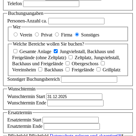
Telefon
Buchungsangaben
Personen-Anzahl ca.
Wer
Verein
Privat
Firma
Sonstiges
Welche Bereiche wollen Sie buchen?
Gesamte Anlage
Jungviehstall, Backhaus und
Freigelände (ohne Zeltplatz)
Zeltplatz, Jungviehstall,
Backhaus und Freigelände
Obergeschoss
Vereinsheim
Backhaus
Freigelände
Grillplatz
Sonstiger Buchungsbereich
Wunschtermin
Wunschtermin Start
Wunschtermin Ende
Ersatztermin
Ersatztermin Start
Ersatztermin Ende
Pflichtfeld
Pflichtfeld
Datenschutz gelesen und akzeptiert!
*
*