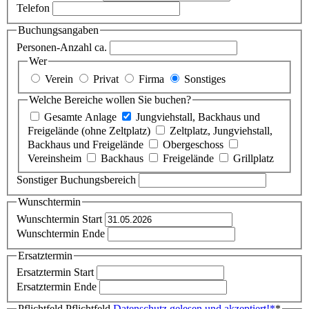
Telefon
Buchungsangaben
Personen-Anzahl ca.
Wer
Verein
Privat
Firma
Sonstiges
Welche Bereiche wollen Sie buchen?
Gesamte Anlage
Jungviehstall, Backhaus und
Freigelände (ohne Zeltplatz)
Zeltplatz, Jungviehstall,
Backhaus und Freigelände
Obergeschoss
Vereinsheim
Backhaus
Freigelände
Grillplatz
Sonstiger Buchungsbereich
Wunschtermin
Wunschtermin Start
Wunschtermin Ende
Ersatztermin
Ersatztermin Start
Ersatztermin Ende
Pflichtfeld
Pflichtfeld
Datenschutz gelesen und akzeptiert!
*
*