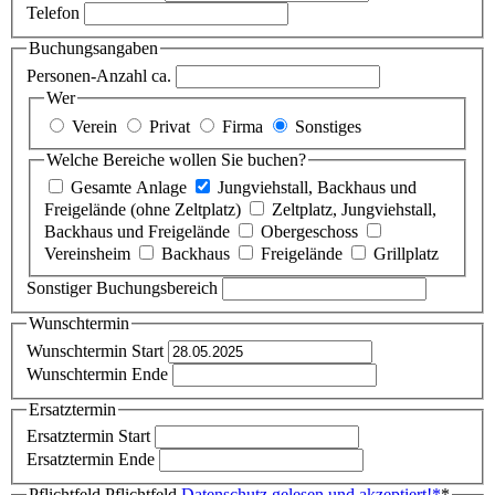
Telefon
Buchungsangaben
Personen-Anzahl ca.
Wer
Verein
Privat
Firma
Sonstiges
Welche Bereiche wollen Sie buchen?
Gesamte Anlage
Jungviehstall, Backhaus und
Freigelände (ohne Zeltplatz)
Zeltplatz, Jungviehstall,
Backhaus und Freigelände
Obergeschoss
Vereinsheim
Backhaus
Freigelände
Grillplatz
Sonstiger Buchungsbereich
Wunschtermin
Wunschtermin Start
Wunschtermin Ende
Ersatztermin
Ersatztermin Start
Ersatztermin Ende
Pflichtfeld
Pflichtfeld
Datenschutz gelesen und akzeptiert!
*
*