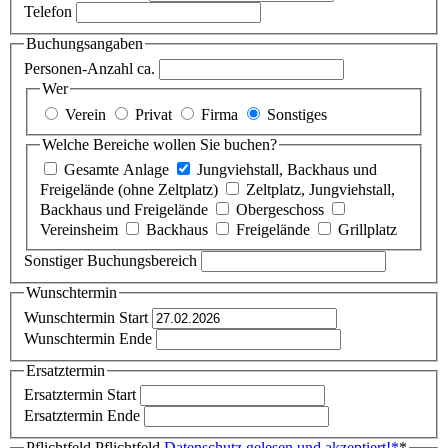
Telefon
Buchungsangaben
Personen-Anzahl ca.
Wer
Verein
Privat
Firma
Sonstiges
Welche Bereiche wollen Sie buchen?
Gesamte Anlage
Jungviehstall, Backhaus und
Freigelände (ohne Zeltplatz)
Zeltplatz, Jungviehstall,
Backhaus und Freigelände
Obergeschoss
Vereinsheim
Backhaus
Freigelände
Grillplatz
Sonstiger Buchungsbereich
Wunschtermin
Wunschtermin Start
Wunschtermin Ende
Ersatztermin
Ersatztermin Start
Ersatztermin Ende
Pflichtfeld
Pflichtfeld
Datenschutz gelesen und akzeptiert!
*
*