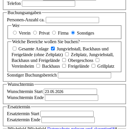
Telefon
Buchungsangaben
Personen-Anzahl ca.
Wer
Verein
Privat
Firma
Sonstiges
Welche Bereiche wollen Sie buchen?
Gesamte Anlage
Jungviehstall, Backhaus und
Freigelände (ohne Zeltplatz)
Zeltplatz, Jungviehstall,
Backhaus und Freigelände
Obergeschoss
Vereinsheim
Backhaus
Freigelände
Grillplatz
Sonstiger Buchungsbereich
Wunschtermin
Wunschtermin Start
Wunschtermin Ende
Ersatztermin
Ersatztermin Start
Ersatztermin Ende
Pflichtfeld
Pflichtfeld
Datenschutz gelesen und akzeptiert!
*
*