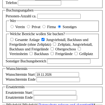
Telefon
Buchungsangaben
Personen-Anzahl ca.
Wer
Verein
Privat
Firma
Sonstiges
Welche Bereiche wollen Sie buchen?
Gesamte Anlage
Jungviehstall, Backhaus und
Freigelände (ohne Zeltplatz)
Zeltplatz, Jungviehstall,
Backhaus und Freigelände
Obergeschoss
Vereinsheim
Backhaus
Freigelände
Grillplatz
Sonstiger Buchungsbereich
Wunschtermin
Wunschtermin Start
Wunschtermin Ende
Ersatztermin
Ersatztermin Start
Ersatztermin Ende
Pflichtfeld
Pflichtfeld
Datenschutz gelesen und akzeptiert!
*
*