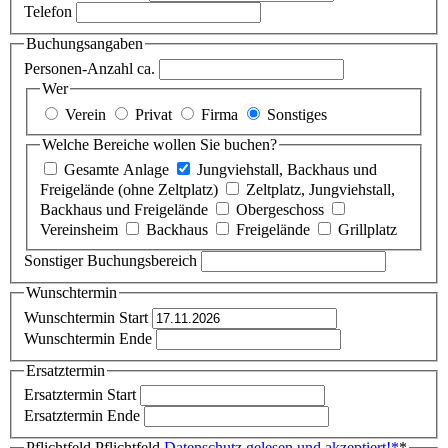
Telefon
Buchungsangaben
Personen-Anzahl ca.
Wer
Verein
Privat
Firma
Sonstiges
Welche Bereiche wollen Sie buchen?
Gesamte Anlage
Jungviehstall, Backhaus und
Freigelände (ohne Zeltplatz)
Zeltplatz, Jungviehstall,
Backhaus und Freigelände
Obergeschoss
Vereinsheim
Backhaus
Freigelände
Grillplatz
Sonstiger Buchungsbereich
Wunschtermin
Wunschtermin Start
Wunschtermin Ende
Ersatztermin
Ersatztermin Start
Ersatztermin Ende
Pflichtfeld
Pflichtfeld
Datenschutz gelesen und akzeptiert!
*
*