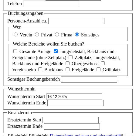
Telefon
Buchungsangaben
Personen-Anzahl ca.
Wer
Verein
Privat
Firma
Sonstiges
Welche Bereiche wollen Sie buchen?
Gesamte Anlage
Jungviehstall, Backhaus und
Freigelände (ohne Zeltplatz)
Zeltplatz, Jungviehstall,
Backhaus und Freigelände
Obergeschoss
Vereinsheim
Backhaus
Freigelände
Grillplatz
Sonstiger Buchungsbereich
Wunschtermin
Wunschtermin Start
Wunschtermin Ende
Ersatztermin
Ersatztermin Start
Ersatztermin Ende
Pflichtfeld
Pflichtfeld
Datenschutz gelesen und akzeptiert!
*
*