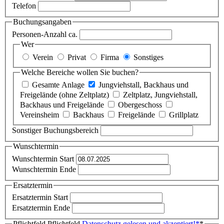
Telefon
Buchungsangaben
Personen-Anzahl ca.
Wer
Verein
Privat
Firma
Sonstiges
Welche Bereiche wollen Sie buchen?
Gesamte Anlage
Jungviehstall, Backhaus und
Freigelände (ohne Zeltplatz)
Zeltplatz, Jungviehstall,
Backhaus und Freigelände
Obergeschoss
Vereinsheim
Backhaus
Freigelände
Grillplatz
Sonstiger Buchungsbereich
Wunschtermin
Wunschtermin Start
Wunschtermin Ende
Ersatztermin
Ersatztermin Start
Ersatztermin Ende
Pflichtfeld
Pflichtfeld
Datenschutz gelesen und akzeptiert!
*
*