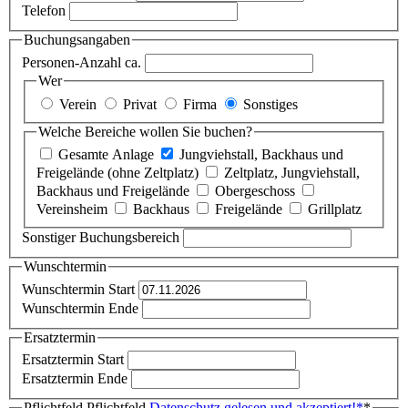
Telefon
Buchungsangaben
Personen-Anzahl ca.
Wer
Verein
Privat
Firma
Sonstiges
Welche Bereiche wollen Sie buchen?
Gesamte Anlage
Jungviehstall, Backhaus und
Freigelände (ohne Zeltplatz)
Zeltplatz, Jungviehstall,
Backhaus und Freigelände
Obergeschoss
Vereinsheim
Backhaus
Freigelände
Grillplatz
Sonstiger Buchungsbereich
Wunschtermin
Wunschtermin Start
Wunschtermin Ende
Ersatztermin
Ersatztermin Start
Ersatztermin Ende
Pflichtfeld
Pflichtfeld
Datenschutz gelesen und akzeptiert!
*
*