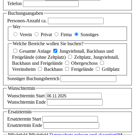
Telefon
Buchungsangaben
Personen-Anzahl ca.
Wer
Verein
Privat
Firma
Sonstiges
Welche Bereiche wollen Sie buchen?
Gesamte Anlage
Jungviehstall, Backhaus und
Freigelände (ohne Zeltplatz)
Zeltplatz, Jungviehstall,
Backhaus und Freigelände
Obergeschoss
Vereinsheim
Backhaus
Freigelände
Grillplatz
Sonstiger Buchungsbereich
Wunschtermin
Wunschtermin Start
Wunschtermin Ende
Ersatztermin
Ersatztermin Start
Ersatztermin Ende
Pflichtfeld
Pflichtfeld
Datenschutz gelesen und akzeptiert!
*
*