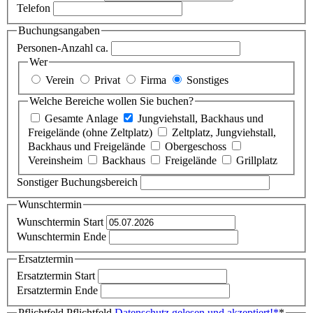
Telefon
Buchungsangaben
Personen-Anzahl ca.
Wer
Verein
Privat
Firma
Sonstiges
Welche Bereiche wollen Sie buchen?
Gesamte Anlage
Jungviehstall, Backhaus und
Freigelände (ohne Zeltplatz)
Zeltplatz, Jungviehstall,
Backhaus und Freigelände
Obergeschoss
Vereinsheim
Backhaus
Freigelände
Grillplatz
Sonstiger Buchungsbereich
Wunschtermin
Wunschtermin Start
Wunschtermin Ende
Ersatztermin
Ersatztermin Start
Ersatztermin Ende
Pflichtfeld
Pflichtfeld
Datenschutz gelesen und akzeptiert!
*
*